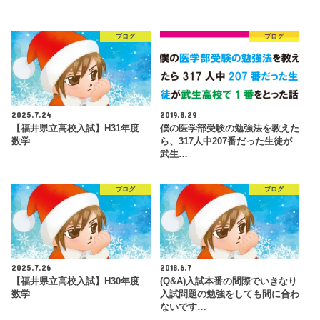
ブログ
ブログ
2025.7.24
2019.8.29
【福井県立高校入試】H31年度
僕の医学部受験の勉強法を教えた
数学
ら、317人中207番だった生徒が
武生…
ブログ
ブログ
2025.7.26
2018.6.7
【福井県立高校入試】H30年度
(Q&A)入試本番の間際でいきなり
数学
入試問題の勉強をしても間に合わ
ないです…