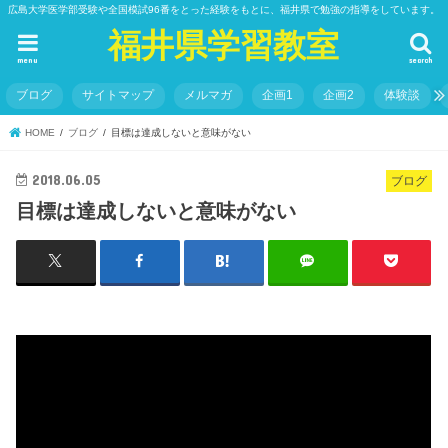
広島大学医学部受験や全国模試96番をとった経験をもとに、福井県で勉強の指導をしています。
福井県学習教室
menu
search
ブログ
サイトマップ
メルマガ
企画1
企画2
体験談
HOME
ブログ
目標は達成しないと意味がない
2018.06.05
ブログ
目標は達成しないと意味がない