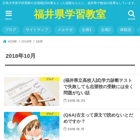
広島大学医学部受験や全国模試96番をとった経験をもとに、福井県で勉強の指導をしています。
福井県学習教室
menu
search
ブログ
サイトマップ
メルマガ
企画1
企画2
体験談
HOME
2018年
10月
2018年10月
ブログ
(福井県立高校入試)学力診断テスト
で失敗しても志望校の受験には全く
問題がない話
2018.10.25
ブログ
(Q&A)古文って原文で読めないとだ
めですか？
2018.10.15