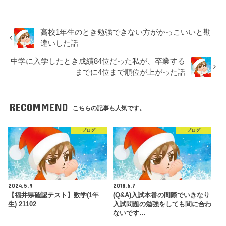
高校1年生のとき勉強できない方がかっこいいと勘
違いした話
中学に入学したとき成績84位だった私が、卒業する
までに4位まで順位が上がった話
RECOMMEND
こちらの記事も人気です。
ブログ
ブログ
2024.5.9
2018.6.7
【福井県確認テスト】数学(1年
(Q&A)入試本番の間際でいきなり
生) 21102
入試問題の勉強をしても間に合わ
ないです…