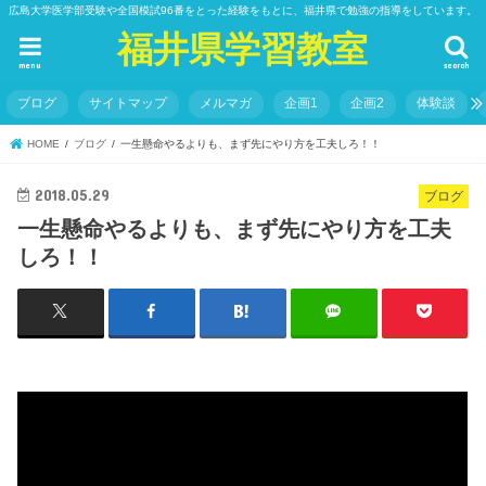
広島大学医学部受験や全国模試96番をとった経験をもとに、福井県で勉強の指導をしています。
福井県学習教室
menu
search
ブログ
サイトマップ
メルマガ
企画1
企画2
体験談
HOME
ブログ
一生懸命やるよりも、まず先にやり方を工夫しろ！！
2018.05.29
ブログ
一生懸命やるよりも、まず先にやり方を工夫
しろ！！