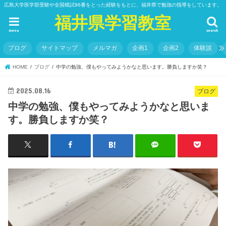
広島大学医学部受験や全国模試96番をとった経験をもとに、福井県で勉強の指導をしています。
福井県学習教室
menu
search
ブログ
サイトマップ
メルマガ
企画1
企画2
体験談
HOME
ブログ
中学の勉強、僕もやってみようかなと思います。勝負しますか笑？
2025.08.16
ブログ
中学の勉強、僕もやってみようかなと思いま
す。勝負しますか笑？