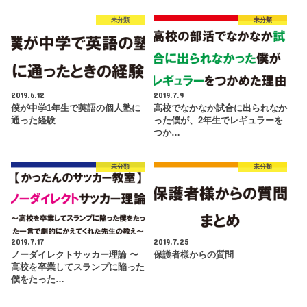
未分類
未分類
2019.6.12
2019.7.9
僕が中学1年生で英語の個人塾に
高校でなかなか試合に出られなか
通った経験
った僕が、2年生でレギュラーを
つか…
未分類
未分類
2019.7.17
2019.7.25
ノーダイレクトサッカー理論 〜
保護者様からの質問
高校を卒業してスランプに陥った
僕をたった…