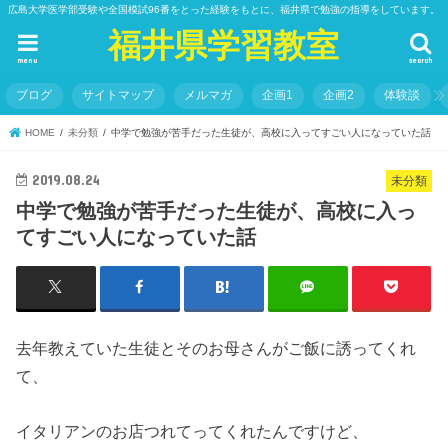
広島大学医学部受験や全国模試96番をとった経験をもとに、福井県で勉強の指導をしています。
福井県学習教室
menu
search
ブログ
サイトマップ
メルマガ
企画1
企画2
体験談
HOME
未分類
中学で勉強が苦手だった生徒が、高校に入ってすごい人になっていた話
2019.08.24
未分類
中学で勉強が苦手だった生徒が、高校に入っ
てすごい人になっていた話
去年教えていた生徒とそのお母さんがご飯に誘ってくれ
て、
イタリアンのお店つれてってくれたんですけど、