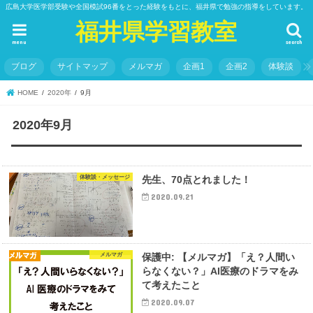
広島大学医学部受験や全国模試96番をとった経験をもとに、福井県で勉強の指導をしています。
福井県学習教室
menu
search
ブログ
サイトマップ
メルマガ
企画1
企画2
体験談
HOME
2020年
9月
2020年9月
体験談・メッセージ
先生、70点とれました！
2020.09.21
メルマガ
保護中: 【メルマガ】「え？人間い
らなくない？」AI医療のドラマをみ
て考えたこと
2020.09.07