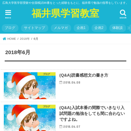
広島大学医学部受験や全国模試96番をとった経験をもとに、福井県で勉強の指導をしています。
福井県学習教室
menu
search
ブログ
サイトマップ
メルマガ
企画1
企画2
体験談
HOME
2018年
6月
2018年6月
ブログ
(Q&A)読書感想文の書き方
2018.06.08
ブログ
(Q&A)入試本番の間際でいきなり入
試問題の勉強をしても間に合わない
ですよね。
2018.06.07