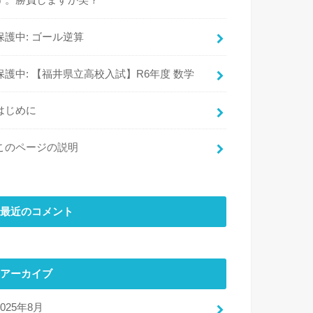
す。勝負しますか笑？
保護中: ゴール逆算
保護中: 【福井県立高校入試】R6年度 数学
はじめに
このページの説明
最近のコメント
アーカイブ
2025年8月