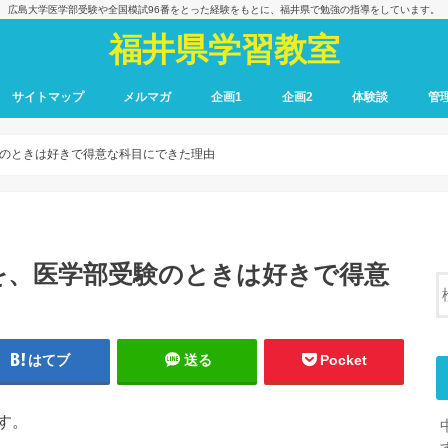
広島大学医学部受験や全国模試96番をとった経験をもとに、福井県で勉強の指導をしています。
福井県学習教室
サイトマップ
メルマガ
企画1
企画2
体験談
管
のときは好きで得意な科目にできた理由
を、医学部受験のときは好きで得意
はてブ
送る
Pocket
す。